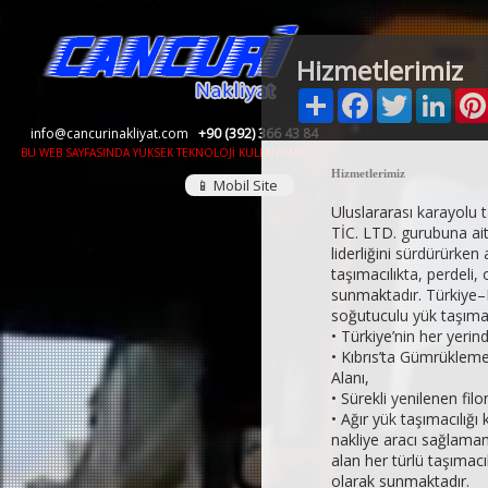
Hizmetlerimiz
Paylaş
Facebook
Twitt
Li
info@cancurinakliyat.com
+90 (392) 366 43 84
BU WEB SAYFASINDA YÜKSEK TEKNOLOJİ KULLANILMIŞTIR.
Hizmetlerimiz
📱 Mobil Site
Uluslararası karayolu 
TİC. LTD. gurubuna ait 
liderliğini sürdürürke
taşımacılıkta, perdeli,
sunmaktadır. Türkiye–K
soğutuculu yük taşımac
• Türkiye’nin her yerin
• Kıbrıs’ta Gümrükleme
Alanı,
• Sürekli yenilenen fil
• Ağır yük taşımacılığ
nakliye aracı sağlama
alan her türlü taşımacı
olarak sunmaktadır.