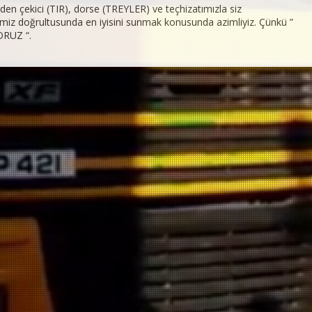
rden çekici (TIR), dorse (TREYLER) ve teçhizatımızla siz
rimiz doğrultusunda en iyisini sunmak konusunda azimliyiz. Çünkü ”
RUZ “.