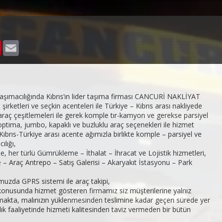
er
nkedIn
Pinterest
Email
taşımacılığında Kıbrıs’ın lider taşıma firması CANCURİ NAKLİYAT
şirketleri ve seçkin acenteleri ile Türkiye – Kıbrıs arası nakliyede
n araç çeşitlemeleri ile gerek komple tır-kamyon ve gerekse parsiyel
 optima, jumbo, kapaklı ve buzluklu araç seçenekleri ile hizmet
ıbrıs-Türkiye arası acente ağımızla birlikte komple – parsiyel ve
ılığı,
de, her türlü Gümrükleme – İthalat – İhracat ve Lojistik hizmetleri,
 – Araç Antrepo – Satış Galerisi – Akaryakıt İstasyonu – Park
omuzda GPRS sistemi ile araç takipi,
ı konusunda hizmet gösteren firmamız siz müşterilerine yalnız
makta, malınızın yüklenmesinden teslimine kadar geçen sürede yer
lık faaliyetinde hizmeti kalitesinden taviz vermeden bir bütün