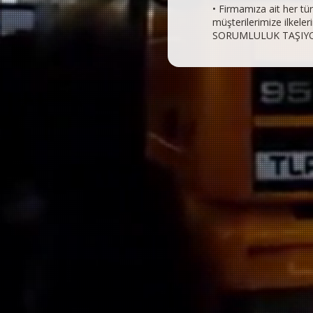
• Firmamıza ait her tü
müşterilerimize ilkele
SORUMLULUK TAŞIYO