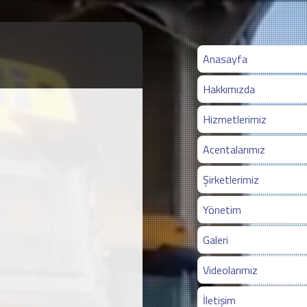
Anasayfa
Hakkımızda
Hizmetlerimiz
Acentalarımız
Şirketlerimiz
Yönetim
Galeri
Videolarımız
İletişim